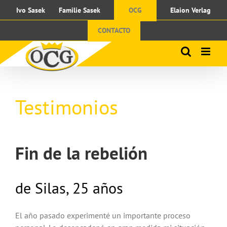
Zum
Ivo Sasek
Familie Sasek
OCG
Elaion Verlag
Inhalt
springen
CONTACTO
Testimonios
Fin de la rebelión
de Silas, 25 años
El año pasado experimenté un importante proceso