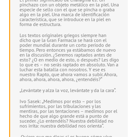
pinchazo con un objeto metálico en la piel. Una
especie de sello con el que se pincha o graba
algo en la piel. Una marca de identificación
característica, que se introduce en la piel en
forma de estructura.
Los textos originales griegos siempre han
dicho que la Gran Farmacia se hará con el
poder mundial durante un corto periodo de
tiempo. Pero entonces ya estábamos de nuevo
en la discusión. ¿Seremos raptados antes de
esto? ¿O en medio de esto, o después? Les digo
lo que es – no serás raptado en absoluto. Van a
luchar esta batalla con nosotros. Y ese es
nuestro Rapto, que ahora vamos a subir. Ahora,
ahora, ahora, ahora, ahora, ¿entendéis?“
„Levántate y alza la voz, levántate y da la cara“.
Ivo Sasek: „Medimos por esto – por los
sufrimientos, por las tribulaciones y las
mentiras, por las tentaciones – medimos por el
hecho de que algo grande está a punto de
suceder. ¿Lo entendéis? Nuestra debilidad no
nos irrita: nuestra debilidad nos orienta“.
„Quiero que me digas si es bueno cómo vivo.