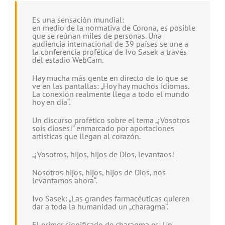
DESCARGAR
Es una sensación mundial:
en medio de la normativa de Corona, es posible
que se reúnan miles de personas. Una
audiencia internacional de 39 países se une a
la conferencia profética de Ivo Sasek a través
del estadio WebCam.
Hay mucha más gente en directo de lo que se
ve en las pantallas: „Hoy hay muchos idiomas.
La conexión realmente llega a todo el mundo
hoy en día“.
Un discurso profético sobre el tema „¡Vosotros
sois dioses!“ enmarcado por aportaciones
artísticas que llegan al corazón.
„¡Vosotros, hijos, hijos de Dios, levantaos!
Nosotros hijos, hijos, hijos de Dios, nos
levantamos ahora“.
Ivo Sasek: „Las grandes farmacéuticas quieren
dar a toda la humanidad un „charagma“.
El primer significado de charagma es: Un